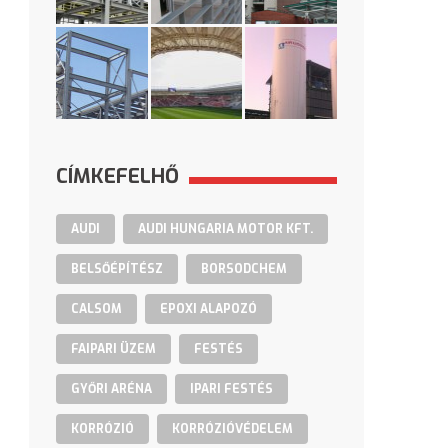
CÍMKEFELHŐ
AUDI
AUDI HUNGARIA MOTOR KFT.
BELSŐÉPÍTÉSZ
BORSODCHEM
CALSOM
EPOXI ALAPOZÓ
FAIPARI ÜZEM
FESTÉS
GYŐRI ARÉNA
IPARI FESTÉS
KORRÓZIÓ
KORRÓZIÓVÉDELEM