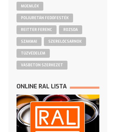
MŰEMLÉK
POLIURETÁN FEDŐFESTÉK
REITTER FERENC
ROZSDA
SZAKMAI
SZERELŐCSARNOK
TŰZVÉDELEM
VASBETON SZERKEZET
ONLINE RAL LISTA