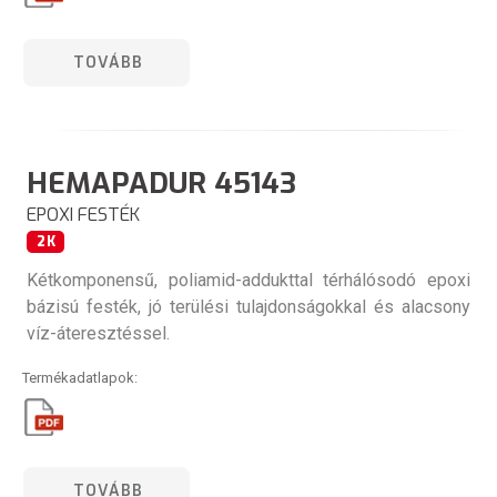
TOVÁBB
HEMAPADUR 45143
EPOXI FESTÉK
2K
Kétkomponensű, poliamid-addukttal térhálósodó epoxi
bázisú festék, jó terülési tulajdonságokkal és alacsony
víz-áteresztéssel.
Termékadatlapok:
TOVÁBB