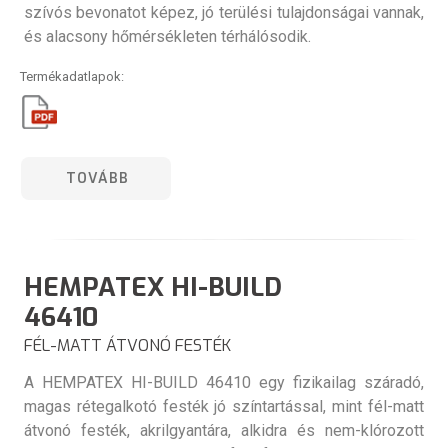
szívós bevonatot képez, jó terülési tulajdonságai vannak,
és alacsony hőmérsékleten térhálósodik.
Termékadatlapok:
TOVÁBB
HEMPATEX HI-BUILD
46410
FÉL-MATT ÁTVONÓ FESTÉK
A HEMPATEX HI-BUILD 46410 egy fizikailag száradó,
magas rétegalkotó festék jó színtartással, mint fél-matt
átvonó festék, akrilgyantára, alkidra és nem-klórozott