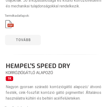
olajoknak. Jó a kopásállósága és kitűnő korrózióvédelmi
és mechanikai tulajdonságokkal rendelkezik.
Termékadatlapok:
TOVÁBB
HEMPEL’S SPEED DRY
KORRÓZIÓGÁTLÓ ALAPOZÓ
1K
Nagyon gyorsan száradó korróziógátló alapozó/ átvonó
festék, cink-foszfát korrózió gátló pigmenttel. Általános
használatra kültéri és beltéri acélfelületeken.