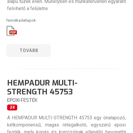
alapú tüzek ellen. Műhelyben és munkaterületen egyaránt
felvihető a felületre.
Termékadatlapok:
TOVÁBB
HEMPADUR MULTI-
STRENGTH 45753
EPOXI FESTÉK
2K
A HEMPADUR MULTI-STRENGTH 45753 egy önalapozó,
kétkomponensű, magas rétegalkotó, egyszerű epoxi
festék, mely kopás és korróziónak ellenálló bevonattá