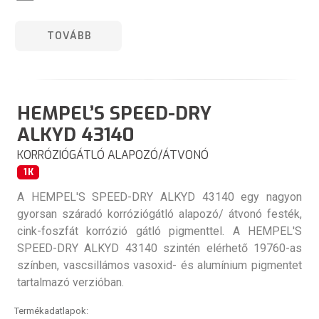
TOVÁBB
HEMPEL’S SPEED-DRY
ALKYD 43140
KORRÓZIÓGÁTLÓ ALAPOZÓ/ÁTVONÓ
1K
A HEMPEL'S SPEED-DRY ALKYD 43140 egy nagyon
gyorsan száradó korróziógátló alapozó/ átvonó festék,
cink-foszfát korrózió gátló pigmenttel. A HEMPEL'S
SPEED-DRY ALKYD 43140 szintén elérhető 19760-as
színben, vascsillámos vasoxid- és alumínium pigmentet
tartalmazó verzióban.
Termékadatlapok: