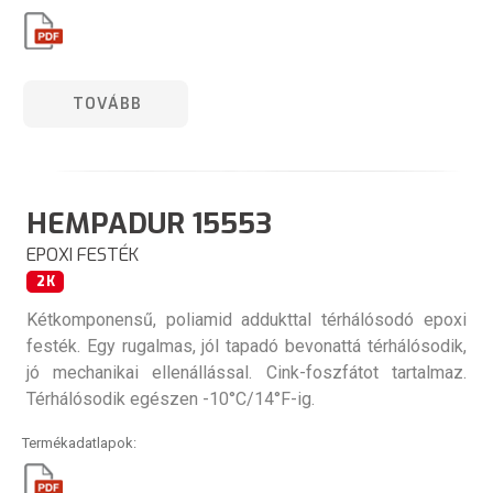
TOVÁBB
HEMPADUR 15553
EPOXI FESTÉK
2K
Kétkomponensű, poliamid addukttal térhálósodó epoxi
festék. Egy rugalmas, jól tapadó bevonattá térhálósodik,
jó mechanikai ellenállással. Cink-foszfátot tartalmaz.
Térhálósodik egészen -10°C/14°F-ig.
Termékadatlapok: