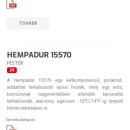
TOVÁBB
HEMPADUR 15570
FESTÉK
2K
A Hempadur 15570 egy kétkomponensű, poliamid-
addukttal térhálósodó epoxi festék, mely egy erős,
korróziónak nagymértékben ellenálló bevonattá
térhálósodik, alacsony, egészen -10°C/14°F-ig terjedő
hőmérsékleteken is.
Termékadatlapok: