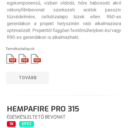
egykomponensű, vízben oldódó, hőre habosodó akril
vékonyfilmbevonat szerkezeti acélok passzív
tűzvédelmére, cellulózalapú tüzek ellen. R60-as
gerendákon a projekt helyszínén való alkalmazásra
optimalizált. Projekttől függően festőműhelyben és/vagy
R90-es gerendákon is alkalmazható.
Termékadatlapok:
TOVÁBB
HEMPAFIRE PRO 315
ÉGÉSKÉSLELTETŐ BEVONAT
1K
SPEC