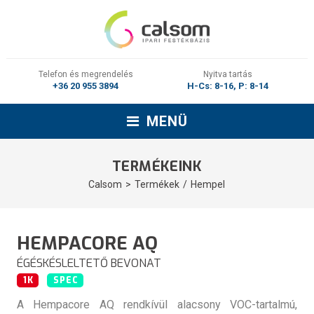
Telefon és megrendelés
Nyitva tartás
+36 20 955 3894
H-Cs: 8-16, P: 8-14
MENÜ
TERMÉKEINK
Calsom
Termékek
Hempel
HEMPACORE AQ
ÉGÉSKÉSLELTETŐ BEVONAT
1K
SPEC
A Hempacore AQ rendkívül alacsony VOC-tartalmú,