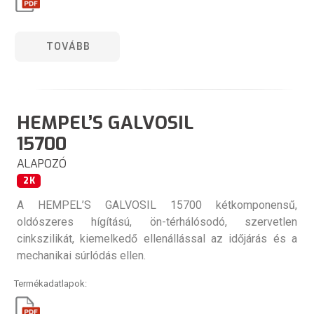
TOVÁBB
HEMPEL’S GALVOSIL
15700
ALAPOZÓ
2K
A HEMPEL’S GALVOSIL 15700 kétkomponensű,
oldószeres hígítású, ön-térhálósodó, szervetlen
cinkszilikát, kiemelkedő ellenállással az időjárás és a
mechanikai súrlódás ellen.
Termékadatlapok: