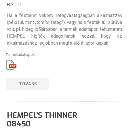
HÍGÍTÓ
Ha a festéket vékony rétegvastagságban alkalmazzák
(például, mint „tömítő réteg”), vagy ha a festék túl sűrűvé
vált, pl. hideg időjárásban, a termék adatlapon feltüntetett
HEMPEL hígítók adagolhatók hozzá, hogy az
alkalmazáshoz legjobban megfelelő állagot kapják.
Termékadatlapok:
TOVÁBB
HEMPEL’S THINNER
08450