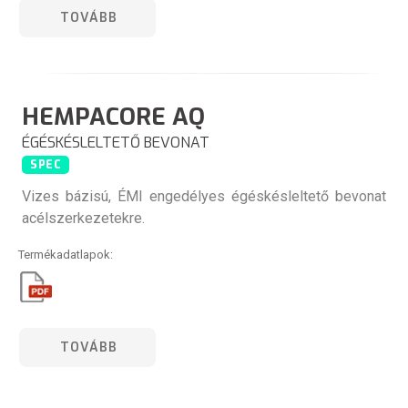
TOVÁBB
HEMPACORE AQ
ÉGÉSKÉSLELTETŐ BEVONAT
SPEC
Vizes bázisú, ÉMI engedélyes égéskésleltető bevonat
acélszerkezetekre.
Termékadatlapok:
TOVÁBB