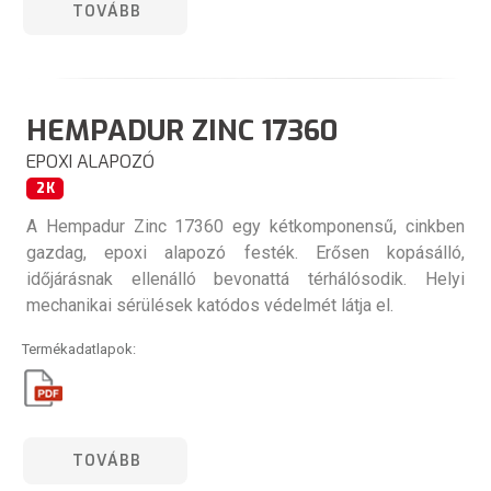
TOVÁBB
HEMPADUR ZINC 17360
EPOXI ALAPOZÓ
2K
A Hempadur Zinc 17360 egy kétkomponensű, cinkben
gazdag, epoxi alapozó festék. Erősen kopásálló,
időjárásnak ellenálló bevonattá térhálósodik. Helyi
mechanikai sérülések katódos védelmét látja el.
Termékadatlapok:
TOVÁBB