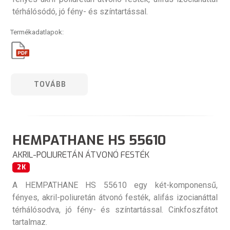
térhálósódó, jó fény- és színtartással.
Termékadatlapok:
TOVÁBB
HEMPATHANE HS 55610
AKRIL-POLIURETÁN ÁTVONÓ FESTÉK
2K
A HEMPATHANE HS 55610 egy két-komponensű,
fényes, akril-poliuretán átvonó festék, alifás izocianáttal
térhálósodva, jó fény- és színtartással. Cinkfoszfátot
tartalmaz.