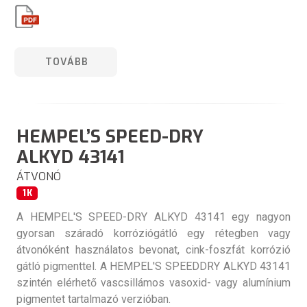
TOVÁBB
HEMPEL’S SPEED-DRY
ALKYD 43141
ÁTVONÓ
1K
A HEMPEL'S SPEED-DRY ALKYD 43141 egy nagyon
gyorsan száradó korróziógátló egy rétegben vagy
átvonóként használatos bevonat, cink-foszfát korrózió
gátló pigmenttel. A HEMPEL'S SPEEDDRY ALKYD 43141
szintén elérhető vascsillámos vasoxid- vagy alumínium
pigmentet tartalmazó verzióban.