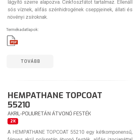
lágyító szerre alapozva. Cinkfoszfátot tartalmaz. Ellenáll
sós víznek, alifás szénhidrogének cseppjeinek, állati és
növényi zsíroknak.
Termékadatlapok:
TOVÁBB
HEMPATHANE TOPCOAT
55210
AKRIL-POLIURETÁN ÁTVONÓ FESTÉK
2K
A HEMPATHANE TOPCOAT 55210 egy kétkomponensű,
fényes akril poliuretán átvonó festék, alifás izocianáttal