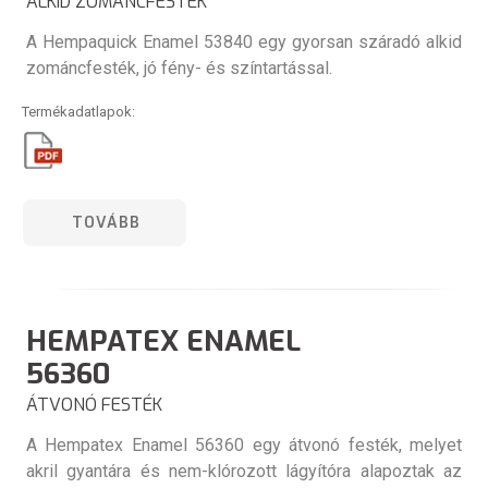
ALKID ZOMÁNCFESTÉK
A Hempaquick Enamel 53840 egy gyorsan száradó alkid
zománcfesték, jó fény- és színtartással.
Termékadatlapok:
TOVÁBB
HEMPATEX ENAMEL
56360
ÁTVONÓ FESTÉK
A Hempatex Enamel 56360 egy átvonó festék, melyet
akril gyantára és nem-klórozott lágyítóra alapoztak az