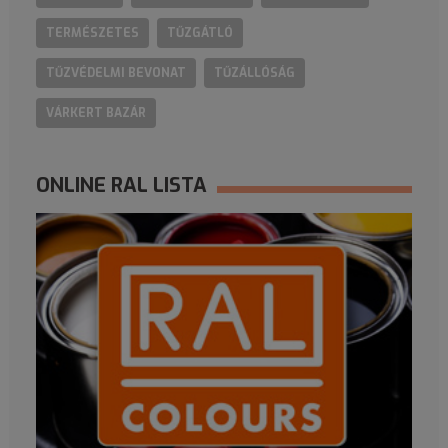
TERMÉSZETES
TŰZGÁTLÓ
TŰZVÉDELMI BEVONAT
TŰZÁLLÓSÁG
VÁRKERT BAZÁR
ONLINE RAL LISTA