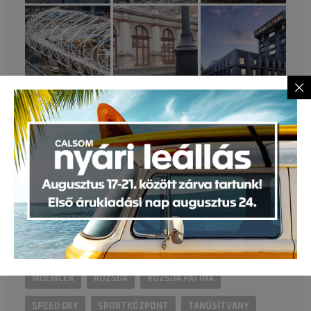
CÍMKEFELHŐ
ACÉLSZERKEZET
AGROPUR
BEVONATRENDSZER
CALSOM COLOR
ELŐÍRÁS
GYORSAN SZÁRADÓ TŰZGÁTLÓ
GYŐRI ARÉNA
HÍDSZERKEZET
KÖRNYEZETVÉDELMI DÍJ
MŰEMLÉK
ROZSDA
ROZSDA PATINA
SPEED DRY
SPORTKÖZPONT
TANÚSÍTVÁNY