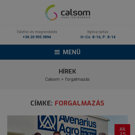
Telefon és megrendelés
Nyitva tartás
+36 20 955 3894
H-Cs: 8-16, P: 8-14
MENÜ
HÍREK
Calsom
forgalmazás
CÍMKE:
FORGALMAZÁS
JÚL
25