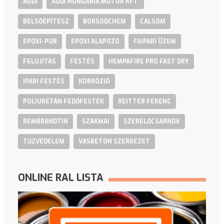
AUDI
AUDI HUNGARIA MOTOR KFT.
BELSŐÉPÍTÉSZ
BORSODCHEM
CALSOM
EPOXI-PUR
EPOXI ALAPOZÓ
FAIPARI ÜZEM
FELÚJÍTÁS
FESTÉS
HEMPAFIRE PRO FAST DRY
IPARI FESTÉS
KORRÓZIÓ
POLIURETÁN FEDŐFESTÉK
REITTER FERENC
REMBRANDTIN
SZAKMAI
SZERELŐCSARNOK
TŰZVÉDELEM
VASBETON SZERKEZET
ONLINE RAL LISTA