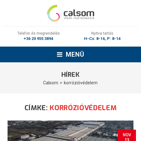
Telefon és megrendelés
Nyitva tartás
+36 20 955 3894
H-Cs: 8-16, P: 8-14
MENÜ
HÍREK
Calsom
korrózióvédelem
CÍMKE:
KORRÓZIÓVÉDELEM
NOV
13