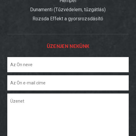
Hempel
Dunamenti (Tűzvédelem, tűzgátlás)
Rozsda Effekt a gyorsrozsdásító
ÜZENJEN NEKÜNK