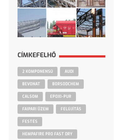
CÍMKEFELHŐ
2 KOMPONENSŰ
AUDI
BEVONAT
BORSODCHEM
CALSOM
EPOXI-PUR
FAIPARI ÜZEM
FELÚJÍTÁS
FESTÉS
HEMPAFIRE PRO FAST DRY