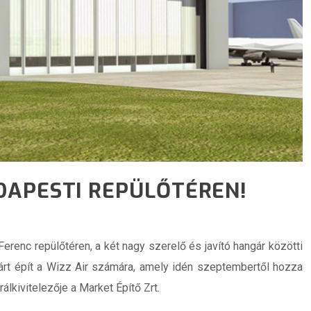
DAPESTI REPÜLŐTÉREN!
renc repülőtéren, a két nagy szerelő és javító hangár közötti
gárt épít a Wizz Air számára, amely idén szeptembertől hozza
álkivitelezője a Market Építő Zrt.