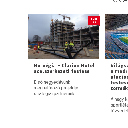
FEBR
22
Norvégia – Clarion Hotel
Világs
acélszerkezeti festése
a madr
stadio
Első negyedévünk
festés
meghatározó projektje
termék
stratégiai partnerünk...
A nagy k
sportlét
tűzvédel