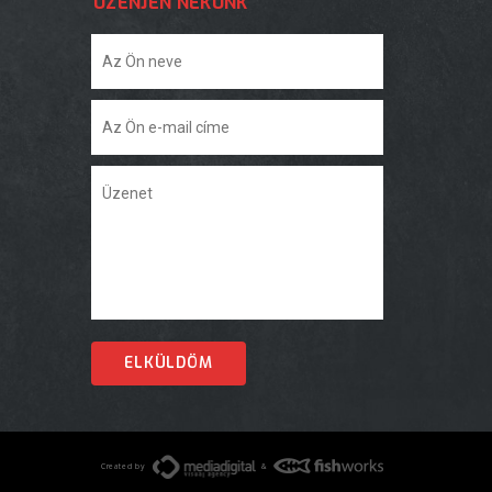
ÜZENJEN NEKÜNK
Created by
&