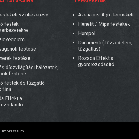
ÁLTATÁSAINK
TERMÉKEINK
 festékek színkeverése
Avenarius-Agro termékek
ló festék
Henelit / Mipa festékek
zerkezetekre
Hempel
zióvédelem
Dunamenti (Tűzvédelem,
vagonok festése
tűzgátlás)
nerek festése
Rozsda Effekt a
gyorsrozsdásító
s díszvilágítási hálózatok,
pok festése
ló festék és tűzgátló
 fára
a Effekt a
rozsdásító
|
Impresszum