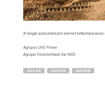
A hangár acélszerkezeti elemeit kétkomponensű e
Agropox UHS Primer
Agropur Einschichtlack Ral 9002
WIZZ AIR
AGROPOX
AGROPUR