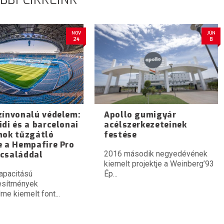
NOV
JÚN
24
8
zínvonalú védelem:
Apollo gumigyár
idi és a barcelonai
acélszerkezeteinek
nok tűzgátló
festése
e a Hempafire Pro
2016 második negyedévének
családdal
kiemelt projektje a Weinberg’93
apacitású
Ép...
esítmények
me kiemelt font...