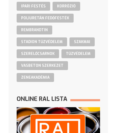
IPARI FESTÉS
KORRÓZIÓ
POLIURETÁN FEDŐFESTÉK
REMBRANDTIN
STADION TŰZVÉDELEM
SZAKMAI
SZERELŐCSARNOK
TŰZVÉDELEM
VASBETON SZERKEZET
ZENEAKADÉMIA
ONLINE RAL LISTA