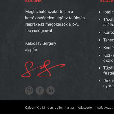
RÓLUNK
SZOLG
Megbízható szakértelem a
Ipari
korrózióvédelem egész területén.
Tűzál
Naprakész megoldások a jövő
acéls
technológiáival.
Korró
Teher
Kalocsay Gergely
Konté
alapító
Köz- é
oszlo
Tűzál
festék
Rozsd
gyors
Calsom Kft. Minden jog fenntartva!
Adatvédelmi nyilatkozat