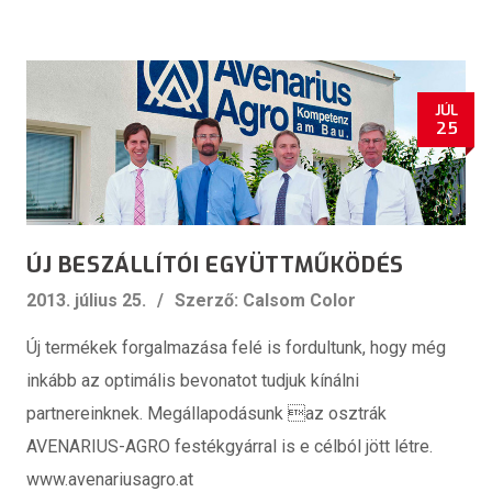
JÚL
25
ÚJ BESZÁLLÍTÓI EGYÜTTMŰKÖDÉS
2013. július 25.
Szerző: Calsom Color
Új termékek forgalmazása felé is fordultunk, hogy még
inkább az optimális bevonatot tudjuk kínálni
partnereinknek. Megállapodásunk az osztrák
AVENARIUS-AGRO festékgyárral is e célból jött létre.
www.avenariusagro.at