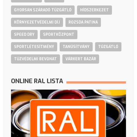
GYORSAN SZÁRADÓ TŰZGÁTLÓ
HÍDSZERKEZET
KÖRNYEZETVÉDELMI DÍJ
ROZSDA PATINA
SPEED DRY
SPORTKÖZPONT
SPORTLÉTESÍTMÉNY
TANÚSÍTVÁNY
TŰZGÁTLÓ
TŰZVÉDELMI BEVONAT
VÁRKERT BAZÁR
ONLINE RAL LISTA