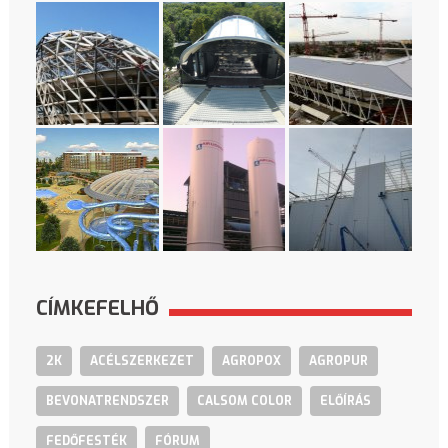
CÍMKEFELHŐ
2K
ACÉLSZERKEZET
AGROPOX
AGROPUR
BEVONATRENDSZER
CALSOM COLOR
ELŐÍRÁS
FEDŐFESTÉK
FÓRUM