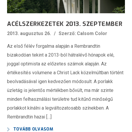
ACÉLSZERKEZETEK 2013. SZEPTEMBER
2013. augusztus 26.
Szerző: Calsom Color
Az első félév forgalma alapján a Rembrandtin
bizakodóan tekint a 2013-ból hátralévő hónapok elé,
joggal optimista az előzetes számok alapján. Az
értékesítés volumene a Christ Lack közelmúltban történt
beolvadásával igen kedvezően módosult. A porlakk
üzletág is jelentős mértékben bővült, ma már szinte
minden felhasználási területre tud kitűnő minőségű
porlakkot kínálni a legváltozatosabb színekben. A
Rembrandtin hazai […]
TOVÁBB OLVASOM