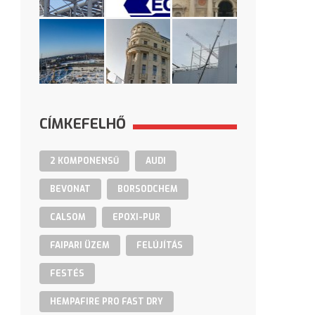
CÍMKEFELHŐ
2 KOMPONENSŰ
AUDI
BEVONAT
BORSODCHEM
CALSOM
EPOXI-PUR
FAIPARI ÜZEM
FELÚJÍTÁS
FESTÉS
HEMPAFIRE PRO FAST DRY