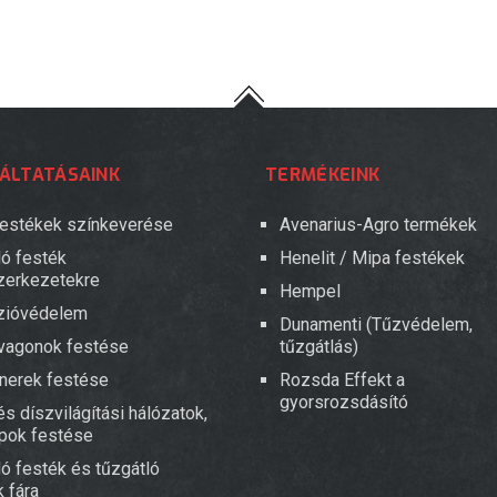
ÁLTATÁSAINK
TERMÉKEINK
 festékek színkeverése
Avenarius-Agro termékek
ló festék
Henelit / Mipa festékek
zerkezetekre
Hempel
zióvédelem
Dunamenti (Tűzvédelem,
vagonok festése
tűzgátlás)
nerek festése
Rozsda Effekt a
gyorsrozsdásító
s díszvilágítási hálózatok,
pok festése
ló festék és tűzgátló
 fára