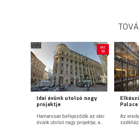
TOVÁ
DEC
10
Idei évünk utolsó nagy
Elkészü
projektje
Palace
Hamarosan befejeződik az idei
Az erede
évünk utolsó nagy projektje, a...
székházá