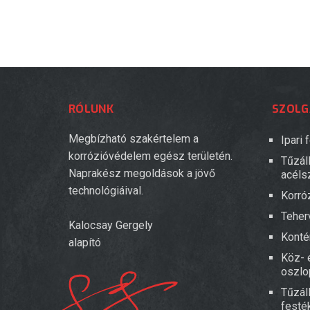
RÓLUNK
SZOLG
Megbízható szakértelem a
Ipari
korrózióvédelem egész területén.
Tűzál
Naprakész megoldások a jövő
acéls
technológiáival.
Korró
Teher
Kalocsay Gergely
Konté
alapító
Köz- é
oszlo
Tűzál
festék