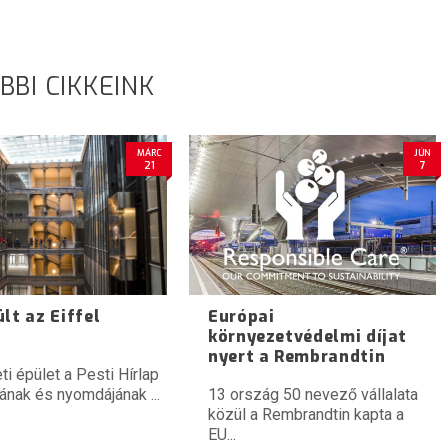
BBI CIKKEINK
MÁRC
JÚN
21
7
lt az Eiffel
Európai
környezetvédelmi díjat
nyert a Rembrandtin
ti épület a Pesti Hírlap
nak és nyomdájának ...
13 ország 50 nevező vállalata
közül a Rembrandtin kapta a
EU...