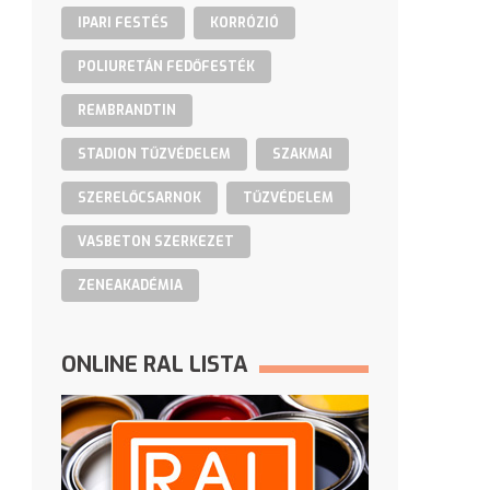
IPARI FESTÉS
KORRÓZIÓ
POLIURETÁN FEDŐFESTÉK
REMBRANDTIN
STADION TŰZVÉDELEM
SZAKMAI
SZERELŐCSARNOK
TŰZVÉDELEM
VASBETON SZERKEZET
ZENEAKADÉMIA
ONLINE RAL LISTA