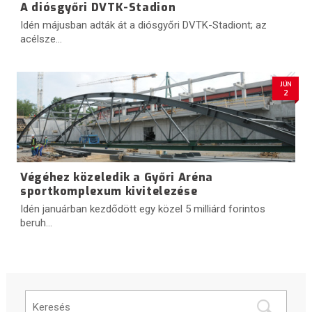
A diósgyőri DVTK-Stadion
Idén májusban adták át a diósgyőri DVTK-Stadiont; az
acélsze...
JÚN
2
Végéhez közeledik a Győri Aréna
sportkomplexum kivitelezése
Idén januárban kezdődött egy közel 5 milliárd forintos
beruh...