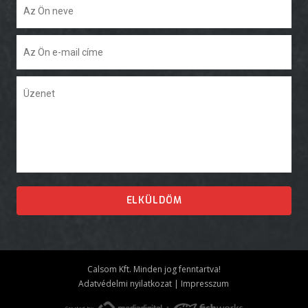
Calsom Kft. Minden jog fenntartva!
Adatvédelmi nyilatkozat
|
Impresszum