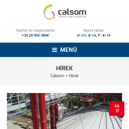
Telefon és megrendelés
Nyitva tartás
+36 20 955 3894
H-Cs: 8-16, P: 8-14
MENÜ
HÍREK
Calsom
Hírek
JÚL
17