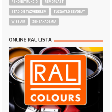
REKONSTRUKCIÓ
REMOPLAST
STADION TŰZVÉDELEM
TŰZGÁTLÓ BEVONAT
WIZZ AIR
ZENEAKADÉMIA
ONLINE RAL LISTA