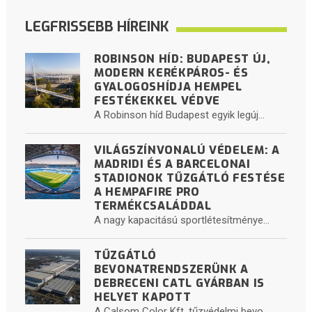
LEGFRISSEBB HÍREINK
ROBINSON HÍD: BUDAPEST ÚJ,
MODERN KERÉKPÁROS- ÉS
GYALOGOSHÍDJA HEMPEL
FESTÉKEKKEL VÉDVE
A Robinson híd Budapest egyik legúj...
VILÁGSZÍNVONALÚ VÉDELEM: A
MADRIDI ÉS A BARCELONAI
STADIONOK TŰZGÁTLÓ FESTÉSE
A HEMPAFIRE PRO
TERMÉKCSALÁDDAL
A nagy kapacitású sportlétesítménye...
TŰZGÁTLÓ
BEVONATRENDSZERÜNK A
DEBRECENI CATL GYÁRBAN IS
HELYET KAPOTT
A Calsom Color Kft. tűzvédelmi bevo...