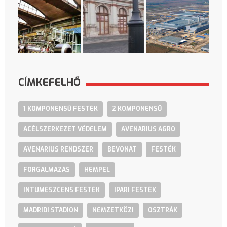
CÍMKEFELHŐ
1 KOMPONENSŰ FESTÉK
2 KOMPONENSŰ
ACÉLSZERKEZET VÉDELEM
AVENARIUS AGRO
AVENARIUS RENDSZER
BEVONAT
FESTÉK
FORGALMAZÁS
HEMPEL
INTUMESZCENS FESTÉK
IPARI FESTÉK
MADRIDI STADION
NEMZETKÖZI
OSZTRÁK