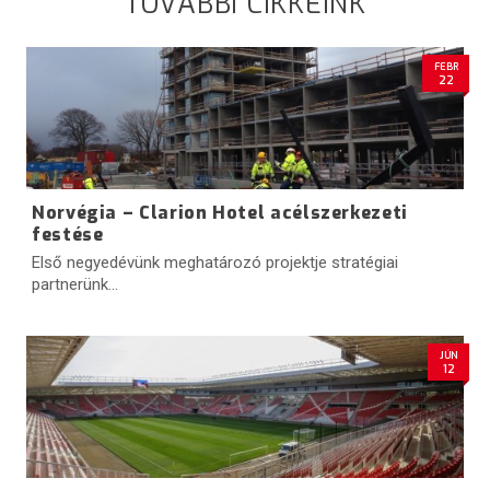
TOVÁBBI CIKKEINK
FEBR
22
Norvégia – Clarion Hotel acélszerkezeti
festése
Első negyedévünk meghatározó projektje stratégiai
partnerünk...
JÚN
12