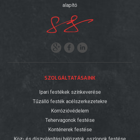
alapító
SZOLGÁLTATÁSAINK
Ipari festékek színkeverése
Tűzálló festék acélszerkezetekre
Korrózióvédelem
Tehervagonok festése
Konténerek festése
Köz- és díszvilágítási hálózatok, oszlopok festése